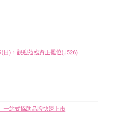
-7/19(日)，觀迎蒞臨資正攤位(J526)
 一站式協助品牌快速上市