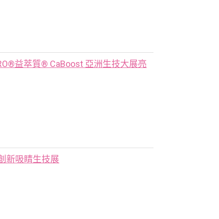
O®益萃質® CaBoost 亞洲生技大展亮
創新吸睛生技展