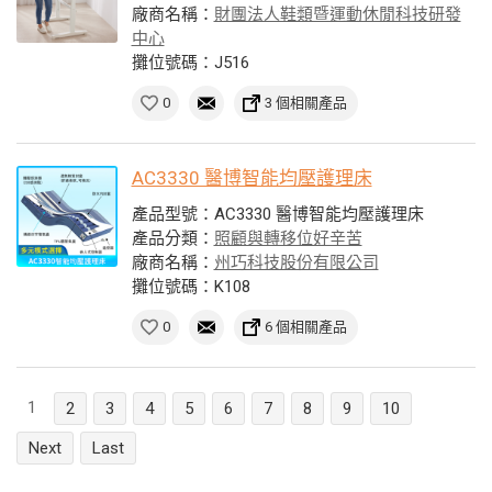
廠商名稱：
財團法人鞋類暨運動休閒科技研發
中心
攤位號碼：J516
0
3 個相關產品
AC3330 醫博智能均壓護理床
產品型號：AC3330 醫博智能均壓護理床
產品分類：
照顧與轉移位好辛苦
廠商名稱：
州巧科技股份有限公司
攤位號碼：K108
0
6 個相關產品
1
2
3
4
5
6
7
8
9
10
Next
Last