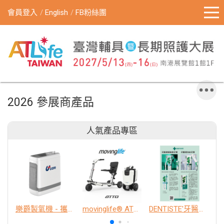
會員登入
English
FB粉絲團
2026 參展商產品
人氣產品專區
樂爵製氧機 - 攜帶型
movinglife® ATTO新世代電動代步車 經典款
DENTISTE'牙醫選極敏感牙膏、抗蛀牙膏
K