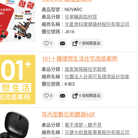
產品型號：NOVARC
產品分類：
兒童輔具如何找
廠商名稱：
光星骨科復健器材股份有限公司
攤位號碼：J616
1
7 個相關產品
101＋種理想生活住宅改造案例
產品分類：
居家無障礙住宅裝修
廠商名稱：
社團法人台灣可及環境設計協會
攤位號碼：K402
0
9 個相關產品
耳內型數位助聽器6SF
產品分類：
看不清楚、聽不見
廠商名稱：
元健大和直販事業股份有限公司