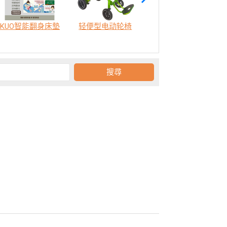
KUO智能翻身床墊
轻便型电动轮椅
SODA 樂活認知訓練機