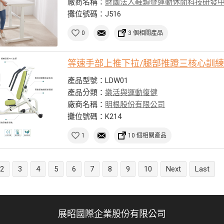
廠商名稱：
財團法人鞋類暨運動休閒科技研發
攤位號碼：J516
0
3 個相關產品
等速手部上推下拉/腿部推蹬三核心訓
產品型號：LDW01
產品分類：
樂活與運動復健
廠商名稱：
明根股份有限公司
攤位號碼：K214
1
10 個相關產品
2
3
4
5
6
7
8
9
10
Next
Last
展昭國際企業股份有限公司