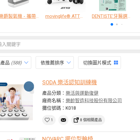
樂爵製氧機 - 攜帶型
movinglife® ATTO新世代電動代步車 經典款
DENTISTE'牙醫選極敏感牙膏、抗蛀牙膏
有產品
(588)
依推薦排序
切換圖片模式
SODA 樂活認知訓練機
產品分類：
樂活與運動復健
廠商名稱：
樂齡智造科技股份有限公司
攤位號碼：K018
1
8 個相關產品
NOVARC 擺位型輪椅