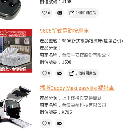
攤位號碼：J108
0
2 個相關產品
9806新式電動按摩床
產品型號：9806新式電動按摩床(雙單合併)
產品分類：
廠商名稱：
台灣平安夜股份有限公司
攤位號碼：J508
0
3 個相關產品
福斯Caddy Maxi easylife 福祉車
產品分類：
上下樓梯與交通問題
廠商名稱：
台灣福祉科技有限公司
攤位號碼：K705
0