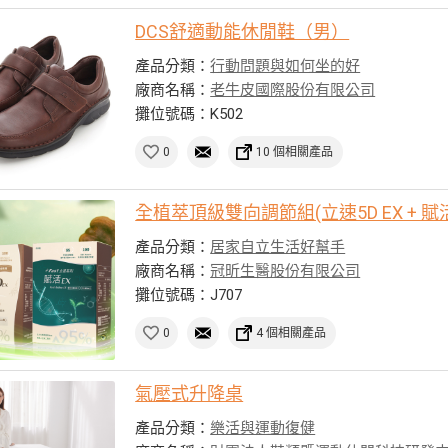
DCS舒適動能休閒鞋（男）
產品分類：
行動問題與如何坐的好
廠商名稱：
老牛皮國際股份有限公司
攤位號碼：K502
0
10 個相關產品
全植萃頂級雙向調節組(立速5D EX + 賦活
產品分類：
居家自立生活好幫手
廠商名稱：
冠昕生醫股份有限公司
攤位號碼：J707
0
4 個相關產品
氣壓式升降桌
產品分類：
樂活與運動復健