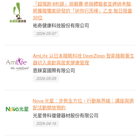
「超慢跑·8秒跳」挑戰賽,參與體驗者並通過考驗,
將獲贈獨家研發的「迷你行炁棒」乙支,每日限量
30位
祐奇健康科技股份有限公司
2026-05-07
AmLife 以日本睡眠科技 DeepZleep 智能睡眠養生
器切入高齡與居家健康管理
恩錸富國際有限公司
2026-05-05
Nova 光星：步態全方位，行動無界線｜講座與適
配活動開放預約
光星骨科復健器材股份有限公司
2026-04-16