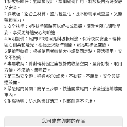
1.斜坡板組件：氣壓棒設計，增加緩衝作用，斜坡板內折時安靜
又安全。
2.斜坡板：鋁合金材質，整片輕量化，既不影響承載重量，又能
輕鬆省力。
3.安全扶手：R型扶手隨時可以輕扶或重握，讓乘客隨心調整坐
姿，享受更舒適安心的旅途。
4.照明設備：尾門LED燈照亮斜坡板周邊，保障夜間安全。輪椅
區右側柔和燈光，根據需求隨時開關，照亮輪椅區空間。
5.鋁擠型軌道：根據使用者輪椅大小調整固定點，靈活運用，安
全不脫鈎。
6.專屬收納：針對輪椅固定座設計的收納空間，量身訂製，取用
方便，不滾動、無噪音。
7.第三點安全帶：通過ARTC認證，不勒頸、不脫肩，安全與舒
適兼備。
8.緊急尾門開關：簡單三步驟，快速開啟尾門，安全迅速地離開
車內。
9.耐燃地毯：防水防燃好清理，耐髒耐磨不卡垢。
您可能有興趣的產品