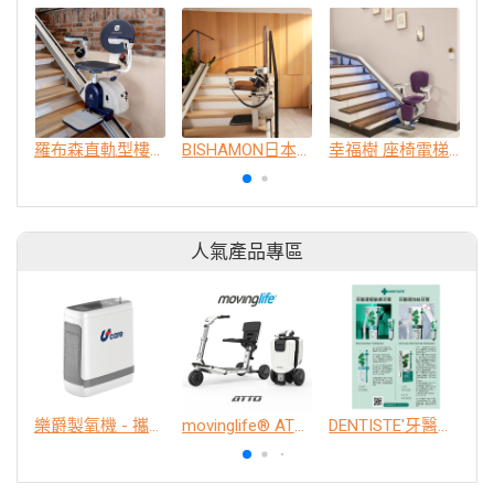
羅布森直軌型樓梯升降椅
BISHAMON日本精裝款直軌樓梯升降椅
幸福樹 座椅電梯 樓梯升降椅
人氣產品專區
樂爵製氧機 - 攜帶型
movinglife® ATTO新世代電動代步車 經典款
DENTISTE'牙醫選極敏感牙膏、抗蛀牙膏
K