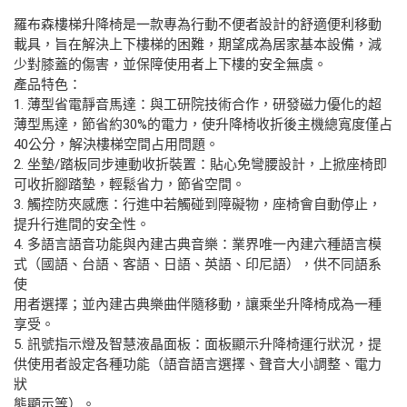
羅布森樓梯升降椅是一款專為行動不便者設計的舒適便利移動
載具，旨在解決上下樓梯的困難，期望成為居家基本設備，減
少對膝蓋的傷害，並保障使用者上下樓的安全無虞。
產品特色：
1. 薄型省電靜音馬達：與工研院技術合作，研發磁力優化的超
薄型馬達，節省約30%的電力，使升降椅收折後主機總寬度僅占
40公分，解決樓梯空間占用問題。
2. 坐墊/踏板同步連動收折裝置：貼心免彎腰設計，上掀座椅即
可收折腳踏墊，輕鬆省力，節省空間。
3. 觸控防夾感應：行進中若觸碰到障礙物，座椅會自動停止，
提升行進間的安全性。
4. 多語言語音功能與內建古典音樂：業界唯一內建六種語言模
式（國語、台語、客語、日語、英語、印尼語），供不同語系
使
用者選擇；並內建古典樂曲伴隨移動，讓乘坐升降椅成為一種
享受。
5. 訊號指示燈及智慧液晶面板：面板顯示升降椅運行狀況，提
供使用者設定各種功能（語音語言選擇、聲音大小調整、電力
狀
態顯示等）。