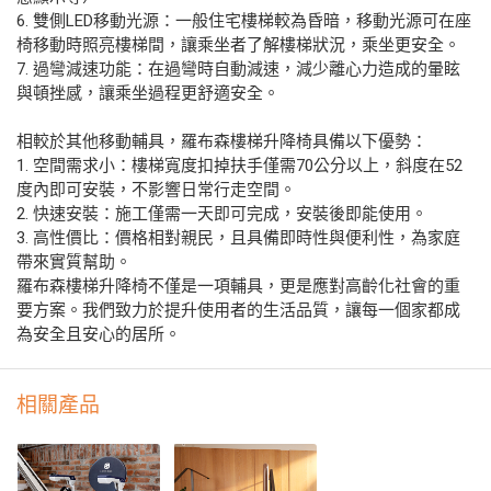
6. 雙側LED移動光源：一般住宅樓梯較為昏暗，移動光源可在座
椅移動時照亮樓梯間，讓乘坐者了解樓梯狀況，乘坐更安全。
7. 過彎減速功能：在過彎時自動減速，減少離心力造成的暈眩
與頓挫感，讓乘坐過程更舒適安全。
相較於其他移動輔具，羅布森樓梯升降椅具備以下優勢：
1. 空間需求小：樓梯寬度扣掉扶手僅需70公分以上，斜度在52
度內即可安裝，不影響日常行走空間。
2. 快速安裝：施工僅需一天即可完成，安裝後即能使用。
3. 高性價比：價格相對親民，且具備即時性與便利性，為家庭
帶來實質幫助。
羅布森樓梯升降椅不僅是一項輔具，更是應對高齡化社會的重
要方案。我們致力於提升使用者的生活品質，讓每一個家都成
為安全且安心的居所。
相關產品