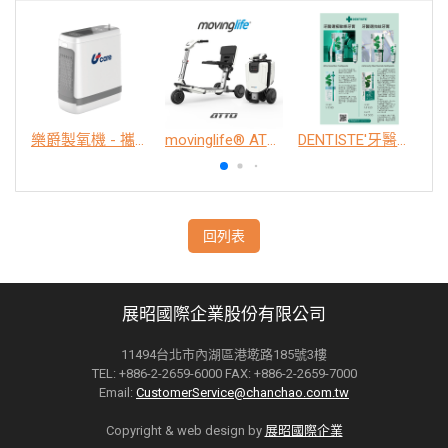
樂爵製氧機 - 攜帶型
movinglife® ATTO新世代電動代步車 經典款
DENTISTE'牙醫選極敏感牙膏、抗蛀牙膏
K
回列表
展昭國際企業股份有限公司
11494台北市內湖區港墘路185號3樓
TEL: +886-2-2659-6000 FAX: +886-2-2659-7000
Email:
CustomerService@chanchao.com.tw
Copyright & web design by
展昭國際企業