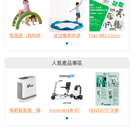
搖滾圈（森林綠）
波浪觸覺步道
Etac R82 Crocodile 姿勢控制型助步車 / Mustang 軀幹支撐型步態訓練器【講座時間】5/15(五) 15:00-15:30、5/16(六) 11:30-12:00 攤位J區616見!
人氣產品專區
樂爵製氧機 - 攜帶型
movinglife® ATTO新世代電動代步車 經典款
DENTISTE'牙醫選極敏感牙膏、抗蛀牙膏
K