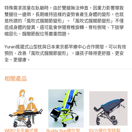
特殊需求孩童在臥躺時，由於雙腿無法伸直，因重力影響導致
雙腿往一邊倒，長期維持這樣的姿勢會產生身體的變形，也就
是所謂的「風吹式髖關節變形」。「風吹式髖關節變形」不僅
造成身體的變異，還可能會併隨脊椎旋轉、脊柱側彎、下肢孿
縮惡化、髖關節脫位等嚴重問題。
Yurari搖擺式山型枕與日本東京都早療中心合作開發，可以有效
預防、改善「風吹式髖關節變形」，讓孩子睡得更舒服、更安
全、更健康。
相關產品
WRB2全平躺式擺位型特製推車
Buddy Run擺位型特製推車
RV2r擺位型特製推車