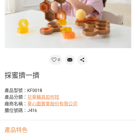
0
採蜜擠一擠
產品型號：KF0018
產品分類：
兒童輔具如何找
廠商名稱：
童心園實業股份有限公司
攤位號碼：J416
產品特色