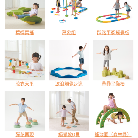
葉轉葉搖
萬象組
踩踏平衡觸覺板
晾衣天平
波浪觸覺步道
疊疊平衡樁
彈花再現
觸覺軟Q貝
搖滾圈（森林綠）