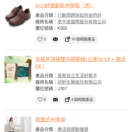
DCS舒適動能休閒鞋（男）
產品分類：
行動問題與如何坐的好
廠商名稱：
老牛皮國際股份有限公司
攤位號碼：K502
0
10 個相關產品
全植萃頂級雙向調節組(立速5D EX + 賦活
EX )
產品分類：
居家自立生活好幫手
廠商名稱：
冠昕生醫股份有限公司
攤位號碼：J707
0
4 個相關產品
氣壓式升降桌
產品分類：
樂活與運動復健