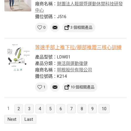
廠商名稱：
財團法人鞋類暨運動休閒科技研發
中心
攤位號碼：J516
0
3 個相關產品
等速手部上推下拉/腿部推蹬三核心訓練
產品型號：LDW01
產品分類：
樂活與運動復健
廠商名稱：
明根股份有限公司
攤位號碼：K214
1
10 個相關產品
1
2
3
4
5
6
7
8
9
10
Next
Last