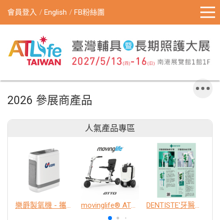
會員登入
English
FB粉絲團
2026 參展商產品
人氣產品專區
樂爵製氧機 - 攜帶型
movinglife® ATTO新世代電動代步車 經典款
DENTISTE'牙醫選極敏感牙膏、抗蛀牙膏
K