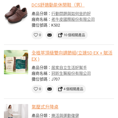
DCS舒適動能休閒鞋（男）
產品分類：
行動問題與如何坐的好
廠商名稱：
老牛皮國際股份有限公司
攤位號碼：K502
0
10 個相關產品
全植萃頂級雙向調節組(立速5D EX + 賦活
EX )
產品分類：
居家自立生活好幫手
廠商名稱：
冠昕生醫股份有限公司
攤位號碼：J707
0
4 個相關產品
氣壓式升降桌
產品分類：
樂活與運動復健