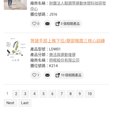
廠商名稱：
財團法人鞋類暨運動休閒科技研發
中心
攤位號碼：J516
0
3 個相關產品
等速手部上推下拉/腿部推蹬三核心訓練
產品型號：LDW01
產品分類：
樂活與運動復健
廠商名稱：
明根股份有限公司
攤位號碼：K214
1
10 個相關產品
1
2
3
4
5
6
7
8
9
10
Next
Last