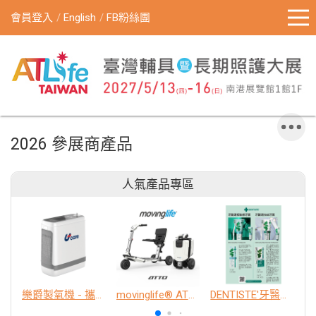
會員登入
English
FB粉絲團
2026 參展商產品
人氣產品專區
樂爵製氧機 - 攜帶型
movinglife® ATTO新世代電動代步車 經典款
DENTISTE'牙醫選極敏感牙膏、抗蛀牙膏
K