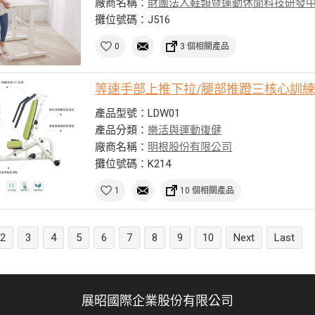
廠商名稱：
財團法人鞋類暨運動休閒科技研發
攤位號碼：J516
0
3 個相關產品
等速手部上推下拉/腿部推蹬三核心訓
產品型號：LDW01
產品分類：
樂活與運動復健
廠商名稱：
明根股份有限公司
攤位號碼：K214
1
10 個相關產品
2
3
4
5
6
7
8
9
10
Next
Last
展昭國際企業股份有限公司