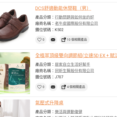
DCS舒適動能休閒鞋（男）
產品分類：
行動問題與如何坐的好
廠商名稱：
老牛皮國際股份有限公司
攤位號碼：K502
0
10 個相關產品
全植萃頂級雙向調節組(立速5D EX + 賦活
產品分類：
居家自立生活好幫手
廠商名稱：
冠昕生醫股份有限公司
攤位號碼：J707
0
4 個相關產品
氣壓式升降桌
產品分類：
樂活與運動復健