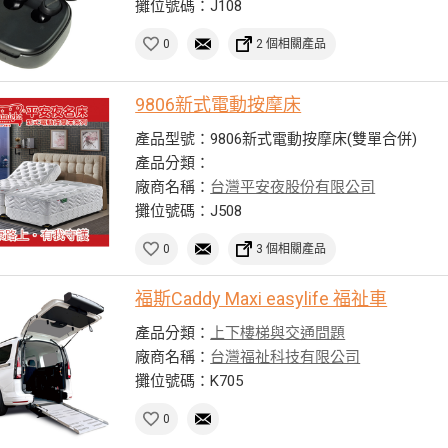
攤位號碼：J108
0
2 個相關產品
9806新式電動按摩床
產品型號：9806新式電動按摩床(雙單合併)
產品分類：
廠商名稱：
台灣平安夜股份有限公司
攤位號碼：J508
0
3 個相關產品
福斯Caddy Maxi easylife 福祉車
產品分類：
上下樓梯與交通問題
廠商名稱：
台灣福祉科技有限公司
攤位號碼：K705
0