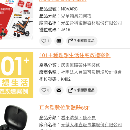
產品型號：NOVARC
產品分類：
兒童輔具如何找
廠商名稱：
光星骨科復健器材股份有限公司
攤位號碼：J616
1
7 個相關產品
101＋種理想生活住宅改造案例
產品分類：
居家無障礙住宅裝修
廠商名稱：
社團法人台灣可及環境設計協會
攤位號碼：K402
0
9 個相關產品
耳內型數位助聽器6SF
產品分類：
看不清楚、聽不見
廠商名稱：
元健大和直販事業股份有限公司