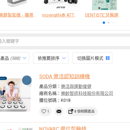
樂爵製氧機 - 攜帶型
movinglife® ATTO新世代電動代步車 經典款
DENTISTE'牙醫選極敏感牙膏、抗蛀牙膏
有產品
(588)
依推薦排序
切換圖片模式
SODA 樂活認知訓練機
產品分類：
樂活與運動復健
廠商名稱：
樂齡智造科技股份有限公司
攤位號碼：K018
1
8 個相關產品
NOVARC 擺位型輪椅