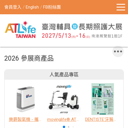
會員登入
English
FB粉絲團
2026 參展商產品
人氣產品專區
樂爵製氧機 - 攜帶型
movinglife® ATTO新世代電動代步車 經典款
DENTISTE'牙醫選極敏感牙膏、抗蛀牙膏
K