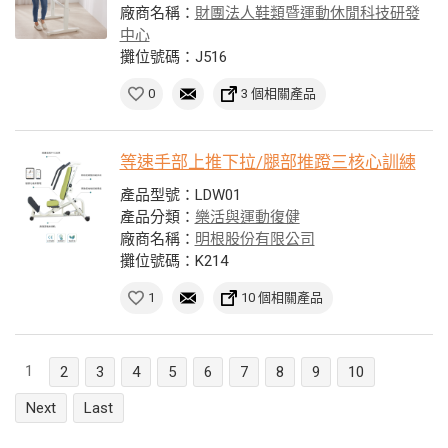
廠商名稱：
財團法人鞋類暨運動休閒科技研發
中心
攤位號碼：J516
0
3 個相關產品
等速手部上推下拉/腿部推蹬三核心訓練
產品型號：LDW01
產品分類：
樂活與運動復健
廠商名稱：
明根股份有限公司
攤位號碼：K214
1
10 個相關產品
1
2
3
4
5
6
7
8
9
10
Next
Last