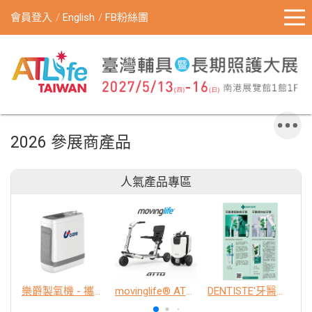
會員登入
English
FB粉絲團
2026 參展商產品
人氣產品專區
樂爵製氧機 - 攜帶型
movinglife® ATTO新世代電動代步車 經典款
DENTISTE'牙醫選極敏感牙膏、抗蛀牙膏
K