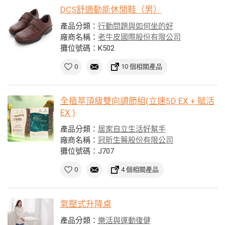
DCS舒適動能休閒鞋（男）
產品分類：
行動問題與如何坐的好
廠商名稱：
老牛皮國際股份有限公司
攤位號碼：K502
0
10 個相關產品
全植萃頂級雙向調節組(立速5D EX + 賦活
EX )
產品分類：
居家自立生活好幫手
廠商名稱：
冠昕生醫股份有限公司
攤位號碼：J707
0
4 個相關產品
氣壓式升降桌
產品分類：
樂活與運動復健