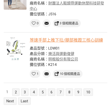
廠商名稱：
財團法人鞋類暨運動休閒科技研發
中心
攤位號碼：J516
0
3 個相關產品
等速手部上推下拉/腿部推蹬三核心訓練
產品型號：LDW01
產品分類：
樂活與運動復健
廠商名稱：
明根股份有限公司
攤位號碼：K214
1
10 個相關產品
1
2
3
4
5
6
7
8
9
10
Next
Last