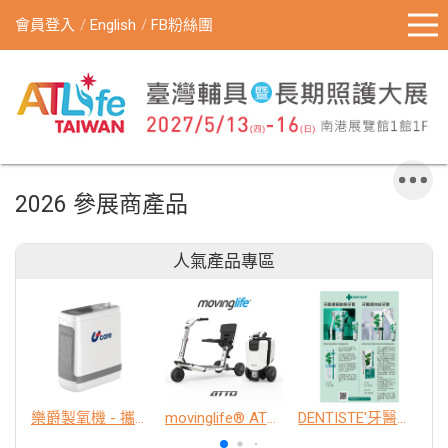
會員登入
English
FB粉絲團
2026 參展商產品
人氣產品專區
樂爵製氧機 - 攜帶型
movinglife® ATTO新世代電動代步車 經典款
DENTISTE'牙醫選極敏感牙膏、抗蛀牙膏
K