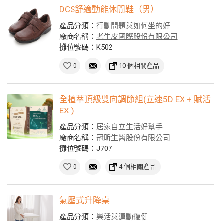
DCS舒適動能休閒鞋（男）
產品分類：
行動問題與如何坐的好
廠商名稱：
老牛皮國際股份有限公司
攤位號碼：K502
0
10 個相關產品
全植萃頂級雙向調節組(立速5D EX + 賦活
EX )
產品分類：
居家自立生活好幫手
廠商名稱：
冠昕生醫股份有限公司
攤位號碼：J707
0
4 個相關產品
氣壓式升降桌
產品分類：
樂活與運動復健