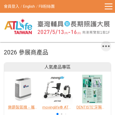
會員登入
English
FB粉絲團
2026 參展商產品
人氣產品專區
樂爵製氧機 - 攜帶型
movinglife® ATTO新世代電動代步車 經典款
DENTISTE'牙醫選極敏感牙膏、抗蛀牙膏
K