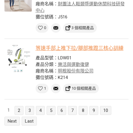
廠商名稱：
財團法人鞋類暨運動休閒科技研發
中心
攤位號碼：J516
0
3 個相關產品
等速手部上推下拉/腿部推蹬三核心訓練
產品型號：LDW01
產品分類：
樂活與運動復健
廠商名稱：
明根股份有限公司
攤位號碼：K214
1
10 個相關產品
1
2
3
4
5
6
7
8
9
10
Next
Last