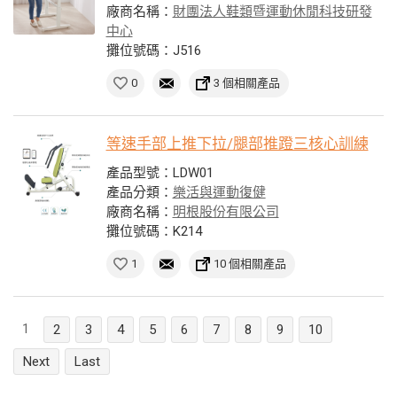
廠商名稱：
財團法人鞋類暨運動休閒科技研發
中心
攤位號碼：J516
0
3 個相關產品
等速手部上推下拉/腿部推蹬三核心訓練
產品型號：LDW01
產品分類：
樂活與運動復健
廠商名稱：
明根股份有限公司
攤位號碼：K214
1
10 個相關產品
1
2
3
4
5
6
7
8
9
10
Next
Last