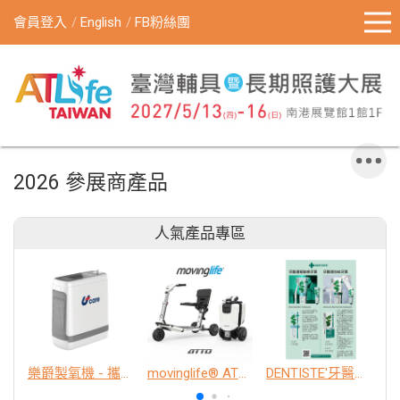
會員登入
English
FB粉絲團
2026 參展商產品
人氣產品專區
樂爵製氧機 - 攜帶型
movinglife® ATTO新世代電動代步車 經典款
DENTISTE'牙醫選極敏感牙膏、抗蛀牙膏
K