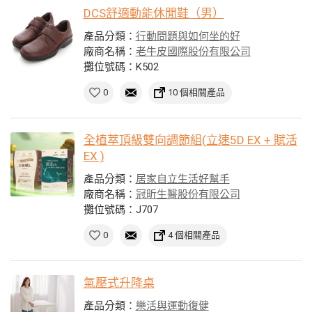
DCS舒適動能休閒鞋（男）
產品分類：
行動問題與如何坐的好
廠商名稱：
老牛皮國際股份有限公司
攤位號碼：K502
0
10 個相關產品
全植萃頂級雙向調節組(立速5D EX + 賦活
EX )
產品分類：
居家自立生活好幫手
廠商名稱：
冠昕生醫股份有限公司
攤位號碼：J707
0
4 個相關產品
氣壓式升降桌
產品分類：
樂活與運動復健