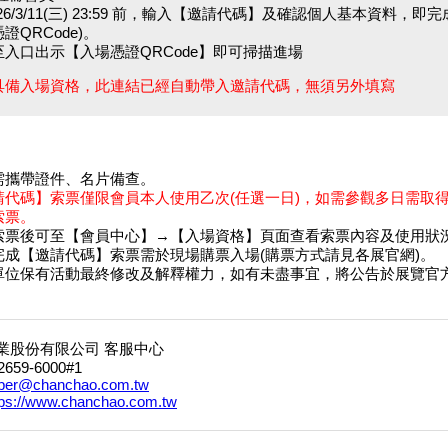
026/3/11(三) 23:59 前，輸入【邀請代碼】及確認個人基本資料，即
證QRCode)。
至入口出示【入場憑證QRCode】即可掃描進場
不具備入場資格，此連結已經自動帶入邀請代碼，無須另外填寫
需攜帶證件、名片備查。
請代碼】索票僅限會員本人使用乙次(任選一日)，如需參觀多日需取
索票。
索票後可至【會員中心】→【入場資格】頁面查看索票內容及使用狀
完成【邀請代碼】索票需於現場購票入場(購票方式請見各展官網)。
單位保有活動最終修改及解釋權力，如有未盡事宜，將公告於展覽官
業股份有限公司 客服中心
-2659-6000#1
er@chanchao.com.tw
tps://www.chanchao.com.tw