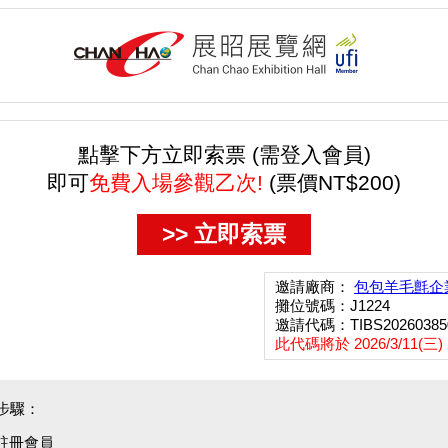
點擊下方立即索票 (需登入會員)
即可
免費入場參觀乙次!
(票價NT$200)
>> 立即索票
邀請廠商：
包包羊毛氈企
攤位號碼：J1224
邀請代碼：TIBS20260385
此代碼將於 2026/3/11(三) 
步驟：
/註冊會員