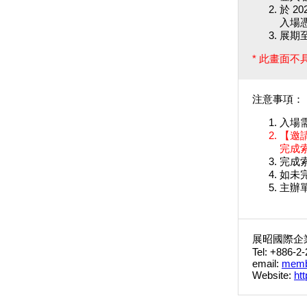
於 2
入場憑
展期
* 此畫面
注意事項：
入場
【邀
完成
完成
如未
主辦
展昭國際企
Tel: +886-2
email:
memb
Website:
ht