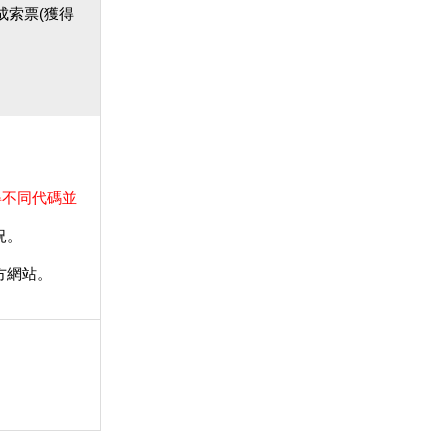
完成索票(獲得
得不同代碼並
況。
方網站。