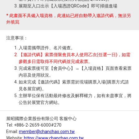
展期至入口出示【入場憑證QRCode】即可掃描進場
* 此畫面不具備入場資格，此連結已經自動帶入邀請代碼，無須另
外填寫
注意事項：
入場需攜帶證件、名片備查。
【邀請代碼】索票僅限會員本人使用乙次(任選一日)，如需
參觀多日需取得不同代碼並完成索票。
完成索票後可至【會員中心】→【入場資格】頁面查看索票
內容及使用狀況。
如未完成【邀請代碼】索票需於現場購票入場(購票方式請
見各展官網)。
主辦單位保有活動最終修改及解釋權力，如有未盡事宜，將
公告於展覽官方網站。
展昭國際企業股份有限公司 客服中心
Tel: +886-2-2659-6000#270
Email:
member@chanchao.com.tw
Website:
https://www.chanchao.com.tw