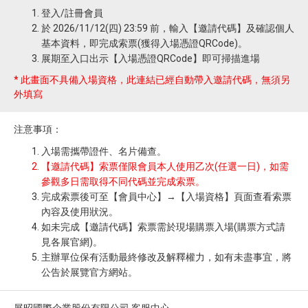
登入/註冊會員
於 2026/11/12(四) 23:59 前，輸入【邀請代碼】及確認個人
基本資料，即完成索票(獲得入場憑證QRCode)。
展期至入口出示【入場憑證QRCode】即可掃描進場
* 此畫面不具備入場資格，此連結已經自動帶入邀請代碼，無須另
外填寫
注意事項：
入場需攜帶證件、名片備查。
【邀請代碼】索票僅限會員本人使用乙次(任選一日)，如需
參觀多日需取得不同代碼並完成索票。
完成索票後可至【會員中心】→【入場資格】頁面查看索票
內容及使用狀況。
如未完成【邀請代碼】索票需於現場購票入場(購票方式請
見各展官網)。
主辦單位保有活動最終修改及解釋權力，如有未盡事宜，將
公告於展覽官方網站。
展昭國際企業股份有限公司 客服中心