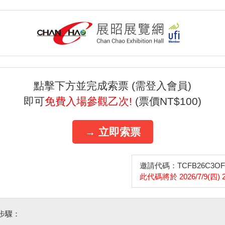
點擊下方並完成索票 (需登入會員)
即可
免費入場參觀乙次!
(票價NT$100)
→ 立即索票
邀請代碼：TCFB26C3OF
此代碼將於 2026/7/9(四) 
步驟：