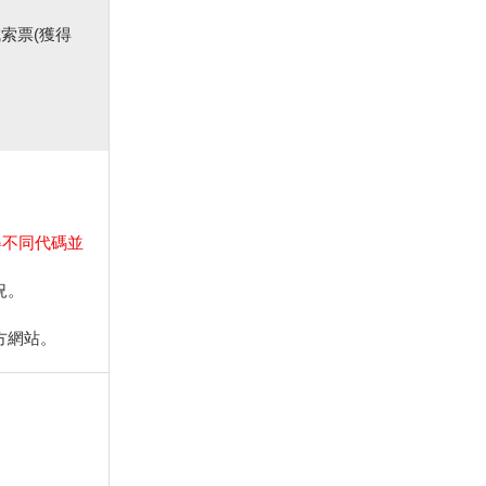
成索票(獲得
得不同代碼並
況。
方網站。