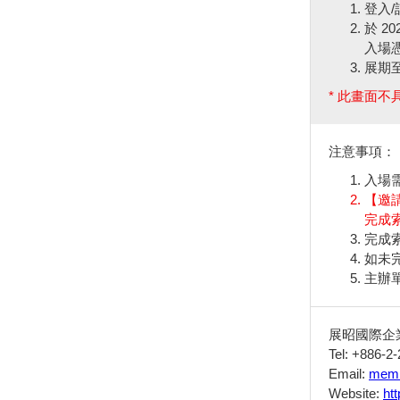
登入
於 2
入場憑
展期
* 此畫面
注意事項：
入場
【邀
完成
完成
如未
主辦
展昭國際企
Tel: +886-2
Email:
memb
Website:
ht