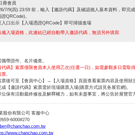
/註冊會員
026/7/9(四) 23:59 前，輸入【邀請代碼】及確認個人基本資料，即完
證QRCode)。
至入口出示【入場憑證QRCode】即可掃描進場
不具備入場資格，此連結已經自動帶入邀請代碼，無須另外填寫
需攜帶證件、名片備查。
請代碼】索票僅限會員本人使用乙次(任選一日)，如需參觀多日需取
索票。
索票後可至【會員中心】→【入場資格】頁面查看索票內容及使用狀
完成【邀請代碼】索票需於現場購票入場(購票方式請見各展官網)。
單位保有活動最終修改及解釋權力，如有未盡事宜，將公告於展覽官
業股份有限公司 客服中心
-2659-6000#270
er@chanchao.com.tw
tps://www.chanchao.com.tw