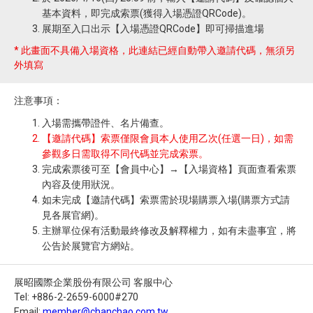
基本資料，即完成索票(獲得入場憑證QRCode)。
展期至入口出示【入場憑證QRCode】即可掃描進場
* 此畫面不具備入場資格，此連結已經自動帶入邀請代碼，無須另
外填寫
注意事項：
入場需攜帶證件、名片備查。
【邀請代碼】索票僅限會員本人使用乙次(任選一日)，如需
參觀多日需取得不同代碼並完成索票。
完成索票後可至【會員中心】→【入場資格】頁面查看索票
內容及使用狀況。
如未完成【邀請代碼】索票需於現場購票入場(購票方式請
見各展官網)。
主辦單位保有活動最終修改及解釋權力，如有未盡事宜，將
公告於展覽官方網站。
展昭國際企業股份有限公司 客服中心
Tel: +886-2-2659-6000#270
Email:
member@chanchao.com.tw