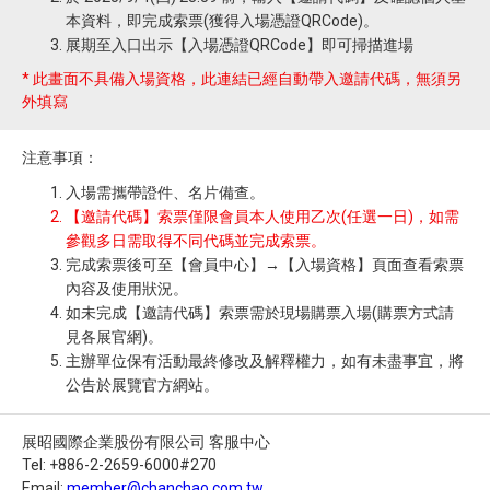
本資料，即完成索票(獲得入場憑證QRCode)。
展期至入口出示【入場憑證QRCode】即可掃描進場
* 此畫面不具備入場資格，此連結已經自動帶入邀請代碼，無須另
外填寫
注意事項：
入場需攜帶證件、名片備查。
【邀請代碼】索票僅限會員本人使用乙次(任選一日)，如需
參觀多日需取得不同代碼並完成索票。
完成索票後可至【會員中心】→【入場資格】頁面查看索票
內容及使用狀況。
如未完成【邀請代碼】索票需於現場購票入場(購票方式請
見各展官網)。
主辦單位保有活動最終修改及解釋權力，如有未盡事宜，將
公告於展覽官方網站。
展昭國際企業股份有限公司 客服中心
Tel: +886-2-2659-6000#270
Email:
member@chanchao.com.tw