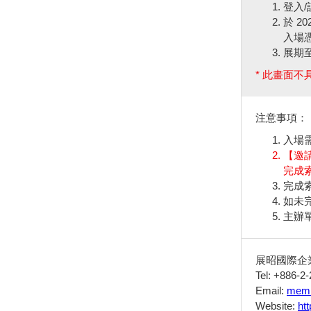
登入
於 2
入場憑
展期
* 此畫面
注意事項：
入場
【邀
完成
完成
如未
主辦
展昭國際企
Tel: +886-2
Email:
memb
Website:
ht