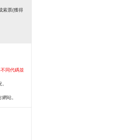
完成索票(獲得
得不同代碼並
況。
方網站。