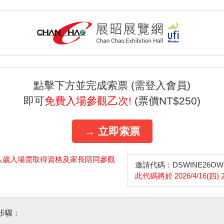
點擊下方並完成索票 (需登入會員)
即可
免費入場參觀乙次!
(票價NT$250)
→ 立即索票
八歲入場需取得資格及家長陪同參觀
邀請代碼：DSWINE26OWE
此代碼將於 2026/4/16(四) 
步驟：