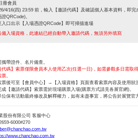
/註冊會員
026/4/16(四) 23:59 前，輸入【邀請代碼】及確認個人基本資料，即
證QRCode)。
至入口出示【入場憑證QRCode】即可掃描進場
不具備入場資格，此連結已經自動帶入邀請代碼，無須另外填寫
需攜帶證件、名片備查。
請代碼】索票僅限會員本人使用乙次(任選一日)，如需參觀多日需取
索票。
索票後可至【會員中心】→【入場資格】頁面查看索票內容及使用狀
完成【邀請代碼】索票需於現場購票入場(購票方式請見各展官網)。
單位保有活動最終修改及解釋權力，如有未盡事宜，將公告於展覽官
業股份有限公司 客服中心
-2659-6000#270
er@chanchao.com.tw
tps://www.chanchao.com.tw