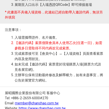
展期至入口出示【入場憑證QRCode】即可掃描進場
* 此畫面不具備入場資格，此連結已經自動帶入邀請代碼，無須另
外填寫
注意事項：
入場需攜帶證件、名片備查。
【邀請代碼】索票僅限會員本人使用乙次(任選一日)，如需
參觀多日需取得不同代碼並完成索票。
完成索票後可至【會員中心】→【入場資格】頁面查看索票
內容及使用狀況。
如未完成【邀請代碼】索票需於現場購票入場(購票方式請
見各展官網)。
主辦單位保有活動最終修改及解釋權力，如有未盡事宜，將
公告於展覽官方網站。
展昭國際企業股份有限公司 客服中心
Tel: +886-2-2659-6000#270
Email:
member@chanchao.com.tw
Website:
https://www.chanchao.com.tw