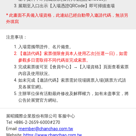
展期至入口出示【入場憑證QRCode】即可掃描進場
* 此畫面不具備入場資格，此連結已經自動帶入邀請代碼，無須另
外填寫
注意事項：
入場需攜帶證件、名片備查。
【邀請代碼】索票僅限會員本人使用乙次(任選一日)，如需
參觀多日需取得不同代碼並完成索票。
完成索票後可至【會員中心】→【入場資格】頁面查看索票
內容及使用狀況。
如未完成【邀請代碼】索票需於現場購票入場(購票方式請
見各展官網)。
主辦單位保有活動最終修改及解釋權力，如有未盡事宜，將
公告於展覽官方網站。
展昭國際企業股份有限公司 客服中心
Tel: +886-2-2659-6000#270
Email:
member@chanchao.com.tw
Website:
https://www.chanchao.com.tw