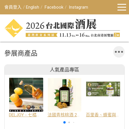
會員登入
English
Facebook
Instagram
參展商產品
人氣產品專區
DELJOY - 七橘干邑利口酒 24%
法國青核桃酒 25%
百里香、蜂蜜與番紅花酒