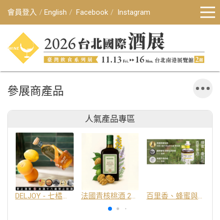
會員登入
English
Facebook
Instagram
參展商產品
人氣產品專區
DELJOY - 七橘干邑利口酒 24%
法國青核桃酒 25%
百里香、蜂蜜與番紅花酒