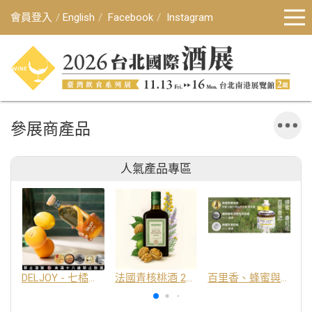
會員登入
English
Facebook
Instagram
參展商產品
人氣產品專區
DELJOY - 七橘干邑利口酒 24%
法國青核桃酒 25%
百里香、蜂蜜與番紅花酒