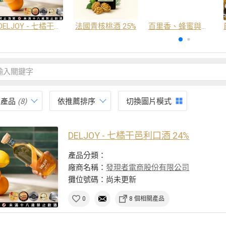
DELJOY - 七橘干邑利口酒 24%
法國青核桃酒 25%
百里香、蜂蜜與番紅花酒
有產品
(8)
依推薦排序
切換圖片模式
DELJOY - 七橘干邑利口酒 24%
產品分類：
廠商名稱：
發現者電商股份有限公司
攤位號碼：尚未更新
0
8 個相關產品