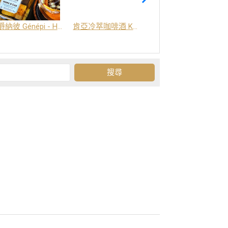
爵納彼 Génépi - Hors d'Age (橡木桶陳釀) -阿爾卑斯山草本酒
肯亞冷萃咖啡酒 Kenya Coffee Brew
Grand-Olan 阿爾卑斯山修道院草本酒 - 23種秘方草本