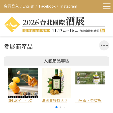
會員登入
English
Facebook
Instagram
參展商產品
人氣產品專區
DELJOY - 七橘干邑利口酒 24%
法國青核桃酒 25%
百里香、蜂蜜與番紅花酒