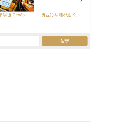
爵納彼 Génépi - Hors d'Age (橡木桶陳釀) -阿爾卑斯山草本酒
肯亞冷萃咖啡酒 Kenya Coffee Brew
Grand-Olan 阿爾卑斯山修道院草本酒 - 23種秘方草本