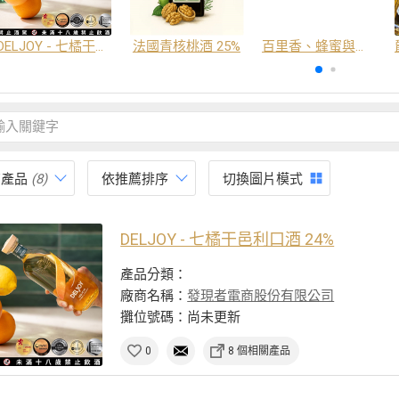
DELJOY - 七橘干邑利口酒 24%
法國青核桃酒 25%
百里香、蜂蜜與番紅花酒
有產品
(8)
依推薦排序
切換圖片模式
DELJOY - 七橘干邑利口酒 24%
產品分類：
廠商名稱：
發現者電商股份有限公司
攤位號碼：尚未更新
0
8 個相關產品