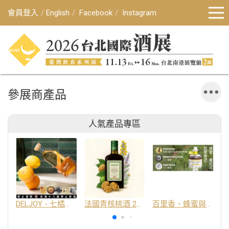
會員登入
English
Facebook
Instagram
參展商產品
人氣產品專區
DELJOY - 七橘干邑利口酒 24%
法國青核桃酒 25%
百里香、蜂蜜與番紅花酒