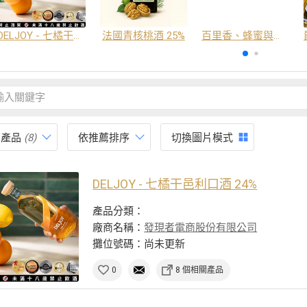
DELJOY - 七橘干邑利口酒 24%
法國青核桃酒 25%
百里香、蜂蜜與番紅花酒
有產品
(8)
依推薦排序
切換圖片模式
DELJOY - 七橘干邑利口酒 24%
產品分類：
廠商名稱：
發現者電商股份有限公司
攤位號碼：尚未更新
0
8 個相關產品