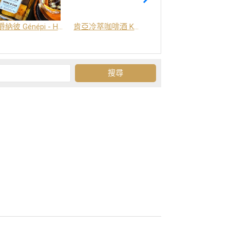
爵納彼 Génépi - Hors d'Age (橡木桶陳釀) -阿爾卑斯山草本酒
肯亞冷萃咖啡酒 Kenya Coffee Brew
Grand-Olan 阿爾卑斯山修道院草本酒 - 23種秘方草本