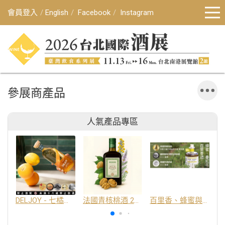
會員登入
English
Facebook
Instagram
參展商產品
人氣產品專區
DELJOY - 七橘干邑利口酒 24%
法國青核桃酒 25%
百里香、蜂蜜與番紅花酒