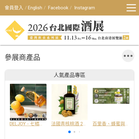
會員登入
English
Facebook
Instagram
參展商產品
人氣產品專區
DELJOY - 七橘干邑利口酒 24%
法國青核桃酒 25%
百里香、蜂蜜與番紅花酒