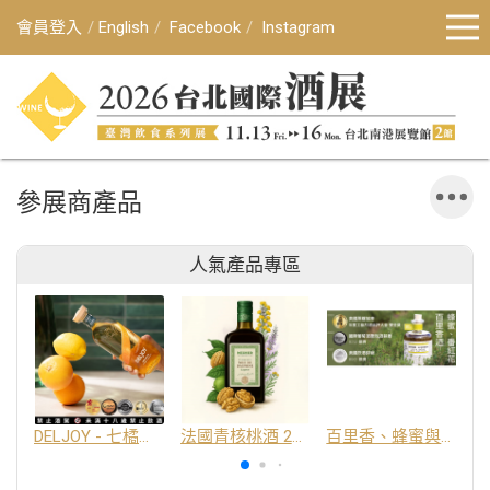
會員登入
English
Facebook
Instagram
參展商產品
人氣產品專區
DELJOY - 七橘干邑利口酒 24%
法國青核桃酒 25%
百里香、蜂蜜與番紅花酒