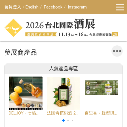
會員登入
English
Facebook
Instagram
參展商產品
人氣產品專區
DELJOY - 七橘干邑利口酒 24%
法國青核桃酒 25%
百里香、蜂蜜與番紅花酒