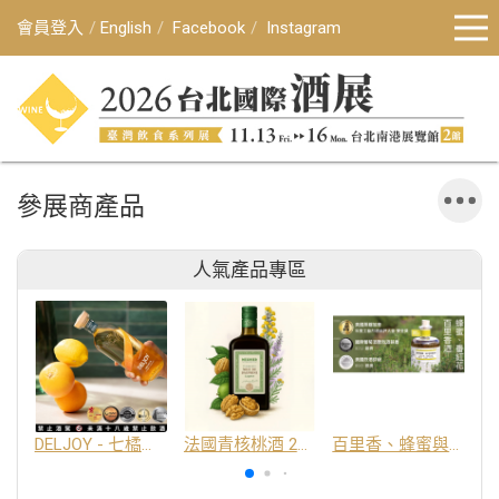
會員登入
English
Facebook
Instagram
參展商產品
人氣產品專區
DELJOY - 七橘干邑利口酒 24%
法國青核桃酒 25%
百里香、蜂蜜與番紅花酒