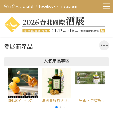
會員登入
English
Facebook
Instagram
參展商產品
人氣產品專區
DELJOY - 七橘干邑利口酒 24%
法國青核桃酒 25%
百里香、蜂蜜與番紅花酒