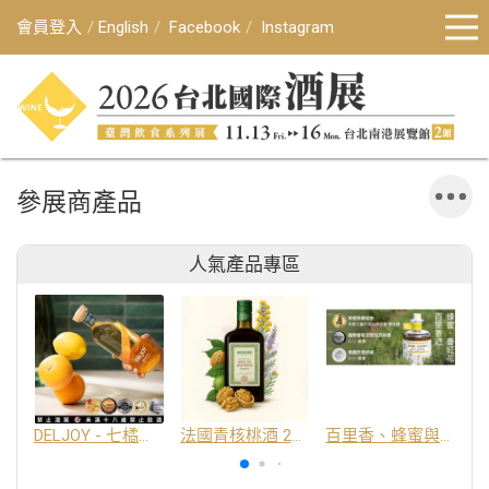
會員登入
English
Facebook
Instagram
參展商產品
人氣產品專區
DELJOY - 七橘干邑利口酒 24%
法國青核桃酒 25%
百里香、蜂蜜與番紅花酒