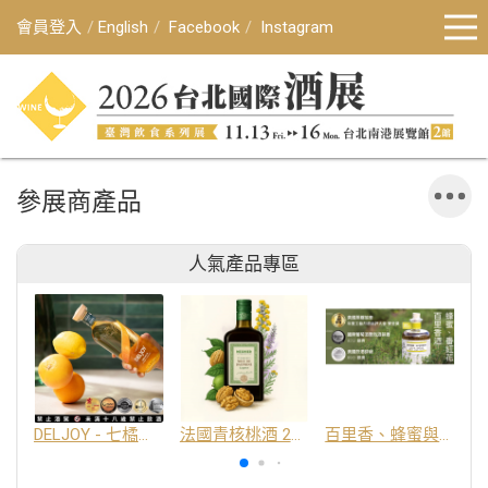
會員登入
English
Facebook
Instagram
參展商產品
人氣產品專區
DELJOY - 七橘干邑利口酒 24%
法國青核桃酒 25%
百里香、蜂蜜與番紅花酒