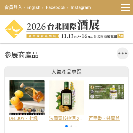
會員登入
English
Facebook
Instagram
參展商產品
人氣產品專區
DELJOY - 七橘干邑利口酒 24%
法國青核桃酒 25%
百里香、蜂蜜與番紅花酒