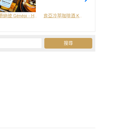
爵納彼 Génépi - Hors d'Age (橡木桶陳釀) -阿爾卑斯山草本酒
肯亞冷萃咖啡酒 Kenya Coffee Brew
Grand-Olan 阿爾卑斯山修道院草本酒 - 23種秘方草本