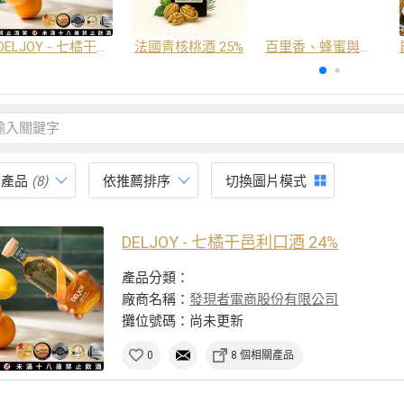
DELJOY - 七橘干邑利口酒 24%
法國青核桃酒 25%
百里香、蜂蜜與番紅花酒
有產品
(8)
依推薦排序
切換圖片模式
DELJOY - 七橘干邑利口酒 24%
產品分類：
廠商名稱：
發現者電商股份有限公司
攤位號碼：尚未更新
0
8 個相關產品