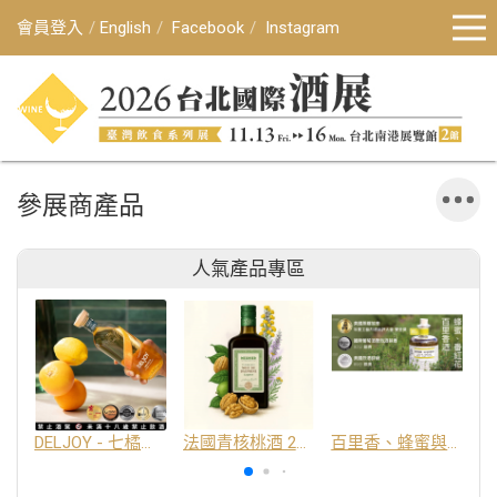
會員登入
English
Facebook
Instagram
參展商產品
人氣產品專區
DELJOY - 七橘干邑利口酒 24%
法國青核桃酒 25%
百里香、蜂蜜與番紅花酒