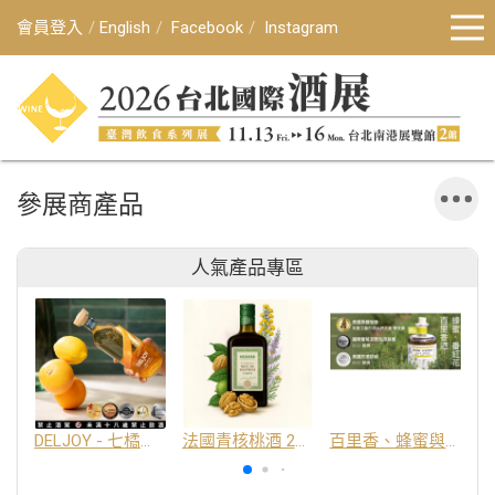
會員登入
English
Facebook
Instagram
參展商產品
人氣產品專區
DELJOY - 七橘干邑利口酒 24%
法國青核桃酒 25%
百里香、蜂蜜與番紅花酒