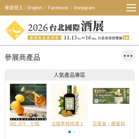
會員登入
English
Facebook
Instagram
參展商產品
人氣產品專區
DELJOY - 七橘干邑利口酒 24%
法國青核桃酒 25%
百里香、蜂蜜與番紅花酒