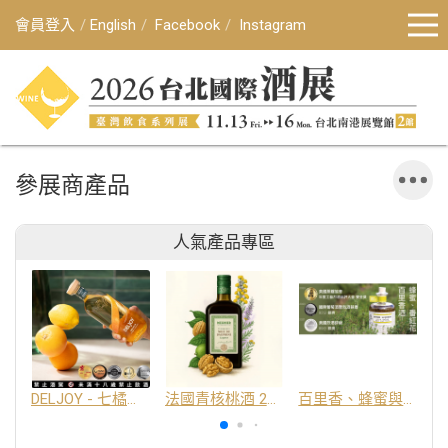
會員登入
English
Facebook
Instagram
參展商產品
人氣產品專區
DELJOY - 七橘干邑利口酒 24%
法國青核桃酒 25%
百里香、蜂蜜與番紅花酒