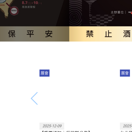
展會
展會
呼籲酒友使用網路提高警覺，切
2
勿點擊來路不明之網址以免上當
記
受騙！
2025-12-09
2025