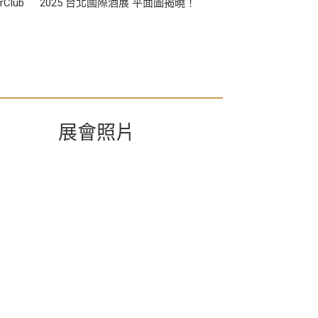
Club
2025 台北國際酒展 平面圖揭曉！
各位Cheers VI
台】領取限量禮
展會照片