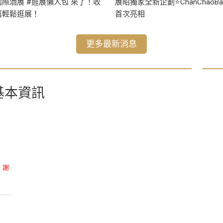
際酒展 #逛展懶人包 來了！收
展昭獨家全新企劃⭐ChanChaoBar
篇輕鬆逛展！
首次亮相
更多最新消息
基本資訊
，謝