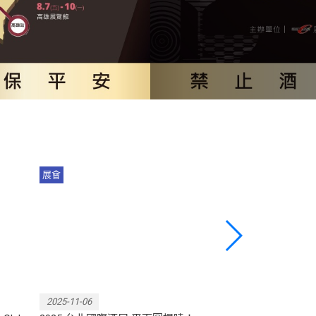
展會
展會
品
11/14(五)-17(一)於「南港2館」
展出規模再突
展出！不要走錯囉！
驗！
2025-11-06
2025-10-31