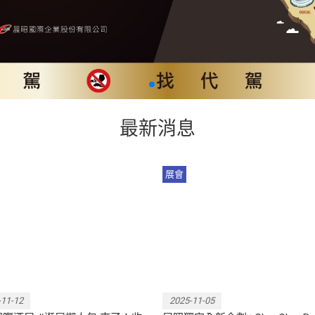
最新消息
展會
025展場活動超級精彩！逛展前
台灣人氣酒吧進駐，打造全新
得別忘了規劃逛展行程！
飲體驗空間！
-11-12
2025-11-05