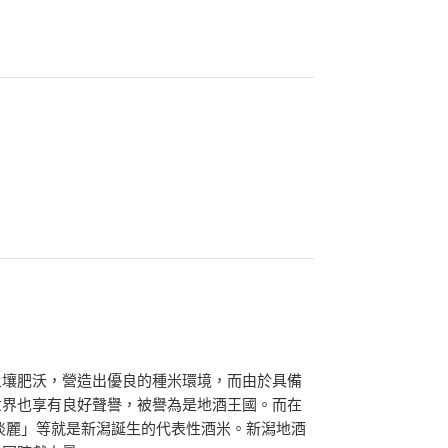
土壤肥沃，營造出優良的種米環境，而由於具備
世界也享有良好聲譽，被譽為是地酒王國。而在
淡麗」等就是新潟誕生的代表性酒米。新潟地酒