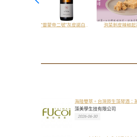
(芋頭酒)500ML
"雷蒙帝二號"灰皮諾白葡萄酒
泡菜剝皮辣椒起
海陸雙萃。台灣原生藻琴酒：
重生的養分，續寫台灣的風味
藻美學生技有限公司
2026-06-30