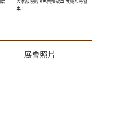
酒展
大家敲碗的 #免費接駁車 展期即將發
參展商攤位活動
車！
的逛展行程！
展會照片