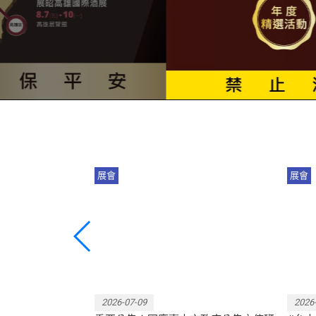
展會
展會
動！每場限量席
敬請逛展民眾於颱風期間注意自
收
名！
身安全並隨時留意展覽最新動
鬆
向！
2026-07-09
2026