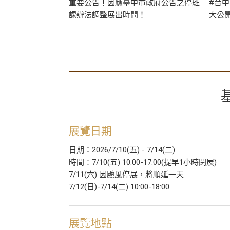
n Chao來．美食
重要公告！因應臺中市政府公告之停班
#台中
亮相！
課辦法調整展出時間！
大公
展覽日期
日期：2026/7/10(五) - 7/14(二)
時間：7/10(五) 10:00-17:00(提早1小時閉展)
7/11(六) 因颱風停展，將順延一天
7/12(日)-7/14(二) 10:00-18:00
展覽地點