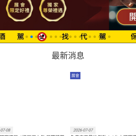
最新消息
展會
藏起來，帶著懶人包逛展，輕
把握限時免費門票機會，一起
玩遍每個精彩角落！
接中台灣的年度酒界盛會！
-07-08
2026-07-07