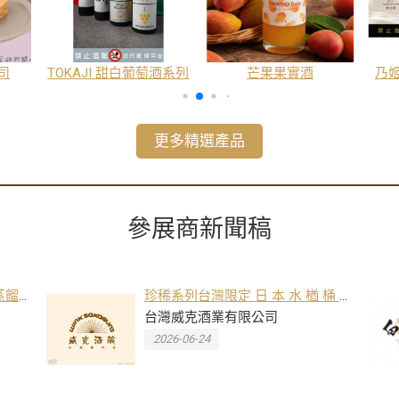
司
TOKAJI 甜白葡萄酒系列
芒果果實酒
乃姬
更多精選產品
參展商新聞稿
蒸餾
珍稀系列台灣限定 日 本 水 楢 桶 熟
史詩
成 梅 酒
台灣威克酒業有限公司
2026-06-24