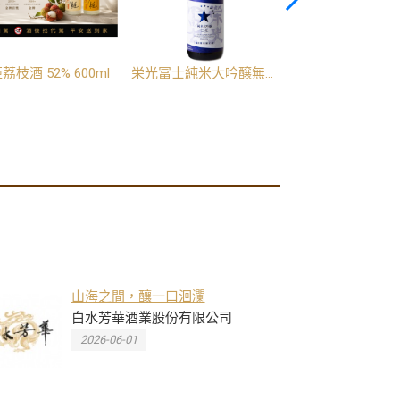
荔枝酒 52% 600ml
栄光冨士純米大吟醸無濾過生原酒七星
山海之間，釀一口洄瀾
白水芳華酒業股份有限公司
2026-06-01