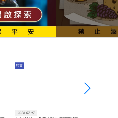
展會
展會
迎
#台中國際酒展 #臺中國際茶咖
#台中國際酒展 7
啡暨烘焙展 首度移師水湳！
展中心 盛大登
2026-07-07
2026-07-07