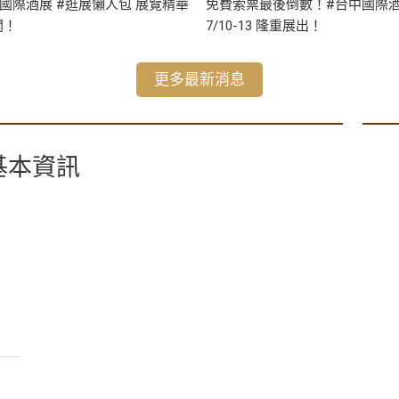
國際酒展 #逛展懶人包 展覽精華
免費索票最後倒數！#台中國際
開！
7/10-13 隆重展出！
更多最新消息
基本資訊